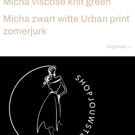
Micha viscose knit green
Micha zwart witte Urban print
zomerjurk
Volgende
→