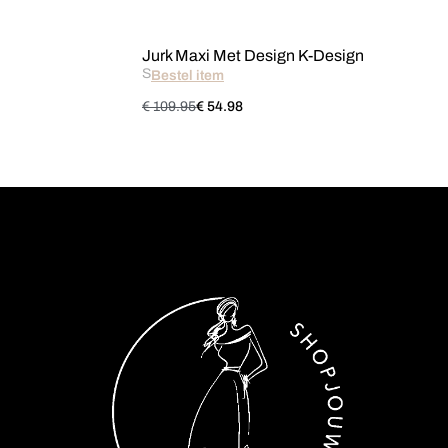
Jurk Maxi Met Design K-Design
S
Bestel item
€ 109.95
€ 54.98